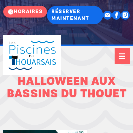
HORAIRES
RÉSERVER
MAINTENANT
HALLOWEEN AUX
BASSINS DU THOUET